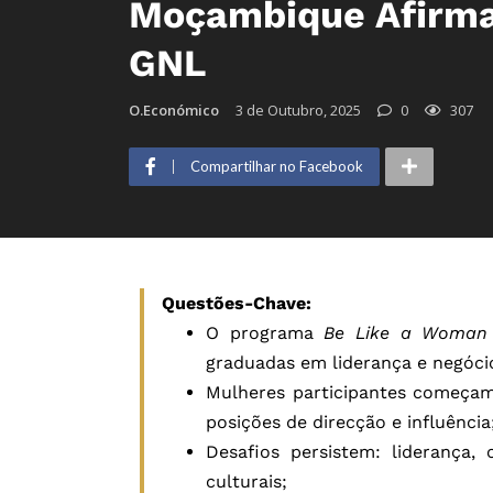
Moçambique Afirma
GNL
O.Económico
3 de Outubro, 2025
0
307
Compartilhar no Facebook
Questões-Chave:
O programa
Be Like a Woman
graduadas em liderança e negóci
Mulheres participantes começam
posições de direcção e influência
Desafios persistem: liderança,
culturais;