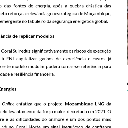
ão das fontes de energia, após a quebra drástica das
ojeto reforça a relevância geoestratégica de Moçambique,
mergente no tabuleiro da segurança energética global.
tância de replicar modelos
 Coral Sul reduz significativamente os riscos de execução
 à ENI capitalizar ganhos de experiência e custos já
 este modelo modular poderá tornar-se referência para
dade e resiliência financeira.
Energies
 Online
enfatiza que o projeto
Mozambique LNG
da
 pelo levantamento da força maior decretada em 2021. O
ore e as dificuldades do onshore é um dos pontos mais
e vê no Coral Norte um sinal inequívoco de confiança