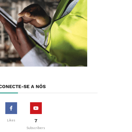
CONECTE-SE A NÓS
7
Likes
Subscribers