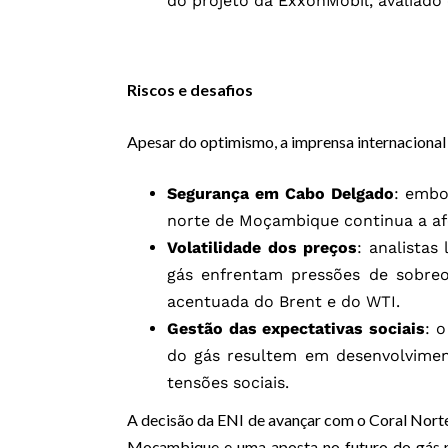
do projeto da ExxonMobil, avaliado 
Riscos e desafios
Apesar do optimismo, a imprensa internacional n
Segurança em Cabo Delgado
: embo
norte de Moçambique continua a afe
Volatilidade dos preços
: analista
gás enfrentam pressões de sobre
acentuada do Brent e do WTI.
Gestão das expectativas sociais
: 
do gás resultem em desenvolviment
tensões sociais.
A decisão da ENI de avançar com o Coral Norte
Moçambique e uma aposta no futuro do gás n