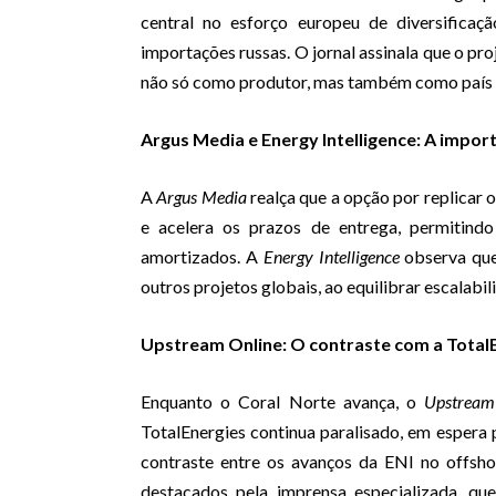
central no esforço europeu de diversificaç
importações russas. O jornal assinala que o pr
não só como produtor, mas também como país e
Argus Media e Energy Intelligence: A impor
A
Argus Media
realça que a opção por replicar o
e acelera os prazos de entrega, permitindo
amortizados. A
Energy Intelligence
observa que
outros projetos globais, ao equilibrar escalabili
Upstream Online: O contraste com a Total
Enquanto o Coral Norte avança, o
Upstream
TotalEnergies continua paralisado, em espera
contraste entre os avanços da ENI no offsh
destacados pela imprensa especializada, qu