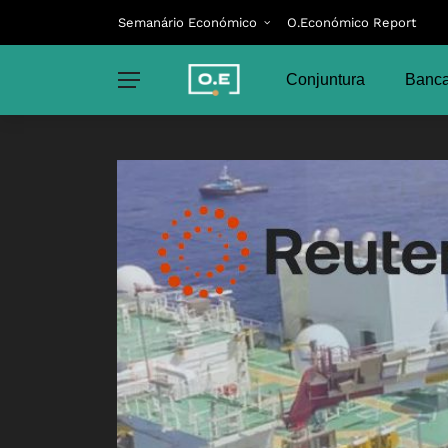
Semanário Económico
O.Económico Report
Conjuntura
Banca