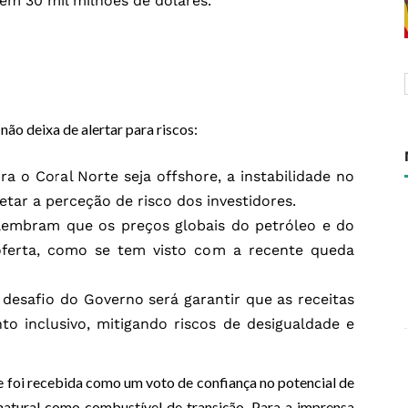
em 30 mil milhões de dólares.
ão deixa de alertar para riscos:
ra o Coral Norte seja offshore, a instabilidade no
tar a perceção de risco dos investidores.
s lembram que os preços globais do petróleo e do
oferta, como se tem visto com a recente queda
o desafio do Governo será garantir que as receitas
o inclusivo, mitigando riscos de desigualdade e
 foi recebida como um voto de confiança no potencial de
atural como combustível de transição. Para a imprensa