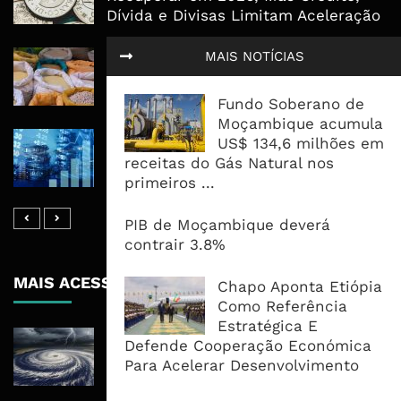
Dívida e Divisas Limitam Aceleração
Commodities Agrícolas Entram Numa
MAIS NOTÍCIAS
Nova Fase de Risco Após Meses de
Oferta Confortável
Fundo Soberano de
Moçambique acumula
Dívida Pública Sobe Para 75,2% do
US$ 134,6 milhões em
PIB e Pressão Desloca-se Para o
receitas do Gás Natural nos
Endividamento Interno
primeiros ...
PIB de Moçambique deverá
contrair 3.8%
MAIS ACESSADOS
Chapo Aponta Etiópia
Como Referência
Estratégica E
Tempestade Tropical GEZANI Poderá
Defende Cooperação Económica
Afectar Mais De Um Milhão De
Para Acelerar Desenvolvimento
Pessoas No Centro E Sul ...