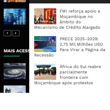
FMI reforça apoio a
Dívida Pública Sobe Para 75,2% do
Moçambique no
PIB e Pressão Desloca-se Para o
âmbito do
Endividamento Interno
Mecanismo de Crédito Alargado
PRECE 2025–2029:
2,75 Mil Milhões USD
Para Virar a Página da
MAIS ACESSADOS
Recessão
Tempestade Tropical GEZANI Poderá
África do Sul reabre
Afectar Mais De Um Milhão De
parcialmente
Pessoas No Centro E Sul ...
fronteira com
Moçambique após protestos
Governo admite nova operadora
para a Mozal após suspensão das
operações