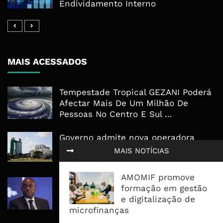
Endividamento Interno
MAIS ACESSADOS
Tempestade Tropical GEZANI Poderá
Afectar Mais De Um Milhão De
Pessoas No Centro E Sul ...
Governo admite nova operadora
para a Mozal após suspensão das
MAIS NOTÍCIAS
operações
AMOMIF promove
CEO do Standard Bank pede ao
formação em gestão
Governo que “saia do caminho” e
e digitalização de
facilite os negócios
microfinanças