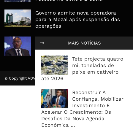
Governo admite nova operadora
para a Mozal após suspensão das
operações
CEO do Standard Bank pede ao
MAIS NOTÍCIAS
Governo que “saia do caminho” e
facilite os negócios
Tete projecta quatro
mil toneladas de
peixe em cativeiro
até 2026
© Copyright ADVALUE. Todos Direitos Reservados.
Reconstruir A
Confiança, Mobilizar
Investimento E
Acelerar O Crescimento: Os
Desafios Da Nova Agenda
Económica ...