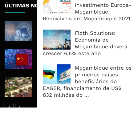
Investimento Europa-
ÚLTIMAS NOTÍCIAS
Moçambique:
Renováveis em Moçambique 2021
Banca Fecha II Trimestre Com
Capital Forte, Mas Qualidade do
Ficth Solutions:
Crédito Mostra Fortes Diferenças
Economia de
Moçambique deverá
China Põe Mercado de US$28 Biliões
crescer 6,5% este ano
ao Serviço da Corrida Global Pela IA
Moçambique entre os
primeiros países
Mozambique LNG Mobiliza 28 Mil
beneficiários do
Kits Solares Para Impulsionar Auto-
EAGER, financiamento de US$
Emprego Juvenil em Cabo Delgado
832 milhões do ...
MAIS ACESSADOS