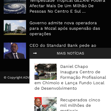
Tempestade Tropical GEZANI Poderá
Afectar Mais De Um Milhão De
Pessoas No Centro E Sul ...
Governo admite nova operadora
para a Mozal após suspensão das
operações
CEO do Standard Bank pede ao
Governo que “saia do caminho” e
MAIS NOTÍCIAS
facilite os negócios
Daniel Chapo
Inaugura Centro de
Formação Profissional
© Copyright ADVALUE. Todos Direitos Reservados.
em Chimoio e Lança Fundo Local
de Desenvolvimento
Recuperados cinco
mil milhões de
meticais