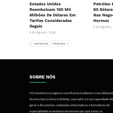
Estados Unidos
Petróleo 
Reembolsam 100 Mil
80 Dólar
Milhões De Dólares Em
Nas Nego
Tarifas Consideradas
Hormuz
Ilegais
6 de Agosto,
6 de Agosto, 2026
ANTERIOR
PRÓXIMO
SOBRE NÓS
O Económico assegura a sua eficácia mediante a consolidação
de uma marca única e distinta, cujo valor é a sua capacidade de
gerar e disseminar conteúdos informativos e formativos de
especialidade económica em termos tais que estes se