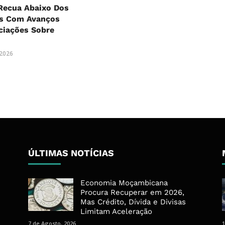
Recua Abaixo Dos
es Com Avanços
ciações Sobre
 2026
ÚLTIMAS NOTÍCIAS
Economia Moçambicana
Procura Recuperar em 2026,
Mas Crédito, Dívida e Divisas
Limitam Aceleração
7 de Agosto, 2026
1