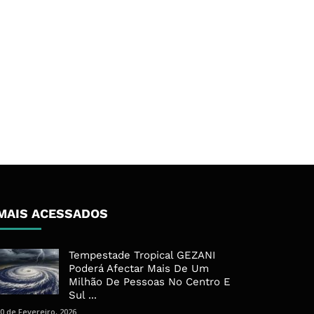
MAIS ACESSADOS
Tempestade Tropical GEZANI
Poderá Afectar Mais De Um
Milhão De Pessoas No Centro E
Sul ...
0 de Fevereiro, 2026