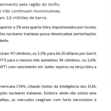
ecimento pela região do Golfo;
 Irão continuam inconclusivas;
m 2,5 milhões de barris
perior a 1% esta quarta-feira, impulsionados por receios
ações nucleares iranianas possa desencadear perturbações
iente.
iram 97 cêntimos, ou 1,5%, para 66,35 dólares por barril,
WTI) para o mesmo mês aumentou 96 cêntimos, ou 1,6%,
 WTI com vencimento em Junho expirou na terça-feira a
mericana CNN, citando fontes da inteligência dos EUA,
ações nucleares iranianas. Embora ainda não exista uma
raelitas, os mercados reagiram com forte nervosismo à