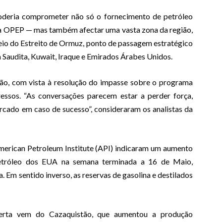
oderia comprometer não só o fornecimento de petróleo
 da OPEP — mas também afectar uma vasta zona da região,
io do Estreito de Ormuz, ponto de passagem estratégico
 Saudita, Kuwait, Iraque e Emirados Árabes Unidos.
rão, com vista à resolução do impasse sobre o programa
essos. “As conversações parecem estar a perder força,
rcado em caso de sucesso”, consideraram os analistas da
erican Petroleum Institute (API) indicaram um aumento
petróleo dos EUA na semana terminada a 16 de Maio,
. Em sentido inverso, as reservas de gasolina e destilados
ferta vem do Cazaquistão, que aumentou a produção