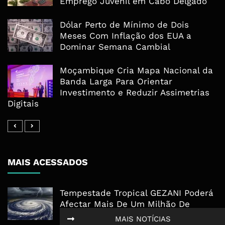
Emprego Juvenil em Cabo Delgado
Dólar Perto de Mínimo de Dois
Meses Com Inflação dos EUA a
Dominar Semana Cambial
Moçambique Cria Mapa Nacional da
Banda Larga Para Orientar
Investimento e Reduzir Assimetrias
Digitais
MAIS ACESSADOS
Tempestade Tropical GEZANI Poderá
Afectar Mais De Um Milhão De
Pessoas No Centro E Sul ...
MAIS NOTÍCIAS