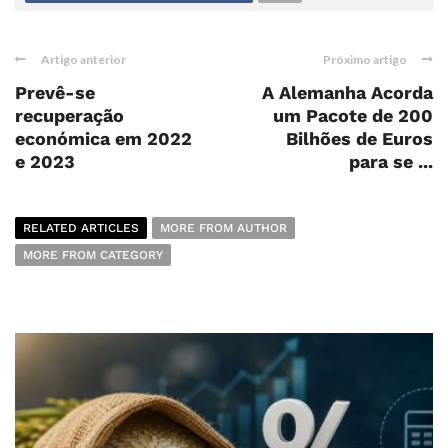
Artigo anterior
Próximo artigo
Prevê-se
A Alemanha Acorda
recuperação
um Pacote de 200
económica em 2022
Bilhões de Euros
e 2023
para se ...
RELATED ARTICLES
MORE FROM AUTHOR
MORE FROM CATEGORY