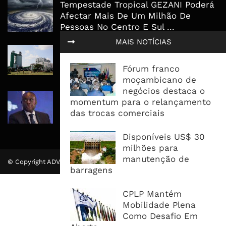
Tempestade Tropical GEZANI Poderá
Afectar Mais De Um Milhão De
Pessoas No Centro E Sul ...
MAIS NOTÍCIAS
Governo admite nova operadora
para a Mozal após suspensão das
Fórum franco
operações
moçambicano de
negócios destaca o
CEO do Standard Bank pede ao
momentum para o relançamento
Governo que “saia do caminho” e
das trocas comerciais
facilite os negócios
Disponíveis US$ 30
milhões para
manutenção de
© Copyright ADVALUE. Todos Direitos Reservados.
barragens
CPLP Mantém
Mobilidade Plena
Como Desafio Em