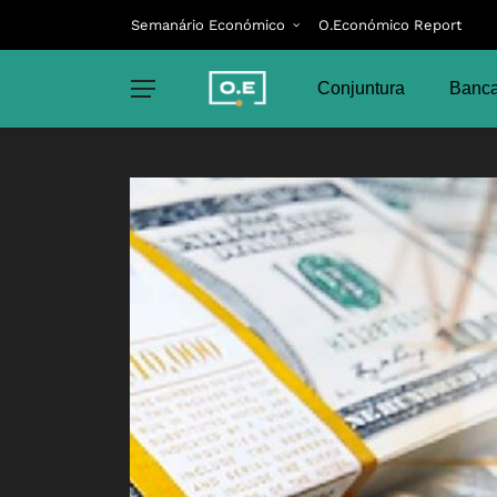
Semanário Económico
O.Económico Report
Conjuntura
Banca