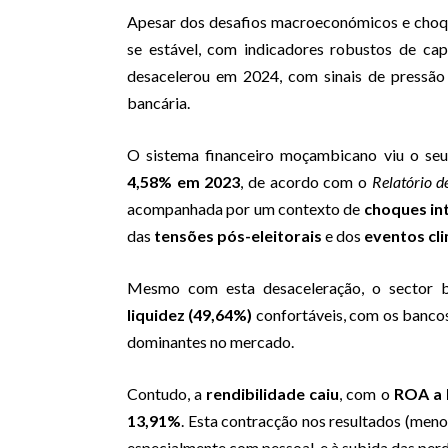
Apesar dos desafios macroeconómicos e choqu
se estável, com indicadores robustos de cap
desacelerou em 2024, com sinais de pressão 
bancária.
O sistema financeiro moçambicano viu o se
4,58% em 2023
, de acordo com o
Relatório d
acompanhada por um contexto de
choques in
das
tensões pós-eleitorais
e dos
eventos cl
Mesmo com esta desaceleração, o sector 
liquidez (49,64%)
confortáveis, com os banco
dominantes no mercado.
Contudo, a
rendibilidade caiu
, com o
ROA a 
13,91%
. Esta contracção nos resultados (men
especialmente com pessoal, e à subida das per