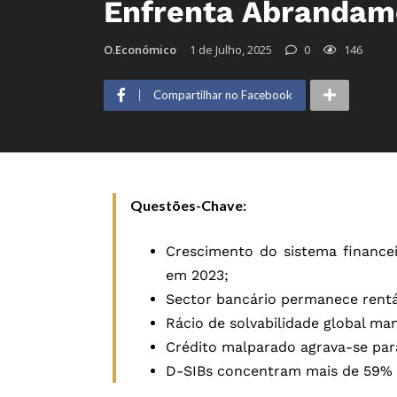
Enfrenta Abrandam
O.Económico
1 de Julho, 2025
0
146
Compartilhar no Facebook
Questões-Chave:
Crescimento do sistema finance
em 2023;
Sector bancário permanece rentáv
Rácio de solvabilidade global ma
Crédito malparado agrava-se para
D-SIBs concentram mais de 59% d