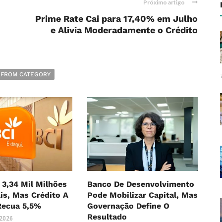
Próximo artigo
Prime Rate Cai para 17,40% em Julho
e Alivia Moderadamente o Crédito
 FROM CATEGORY
 3,34 Mil Milhões
Banco De Desenvolvimento
is, Mas Crédito A
Pode Mobilizar Capital, Mas
Recua 5,5%
Governação Define O
Resultado
 2026