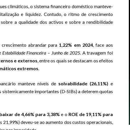
es climáticos, o sistema financeiro doméstico manteve-
italização e liquidez. Contudo, o ritmo de crescimento
sobre a qualidade dos activos e sobre a rendibilidade
u crescimento abrandar para
1,22% em 2024
, face aos
e Estabilidade Financeira – Junho de 2025
. A travagem foi
ternos e externos
, entre os quais se destacam os efeitos
imáticos extremos
.
bancário manteve níveis de
solvabilidade (26,11%)
e
s sistemicamente importantes (D-SIBs) a deterem quotas
baixar de 4,66% para 3,38%
e o
ROE de 19,11% para
os 21,99%) deveu-se ao aumento dos custos operacionais,
das por imparidade.