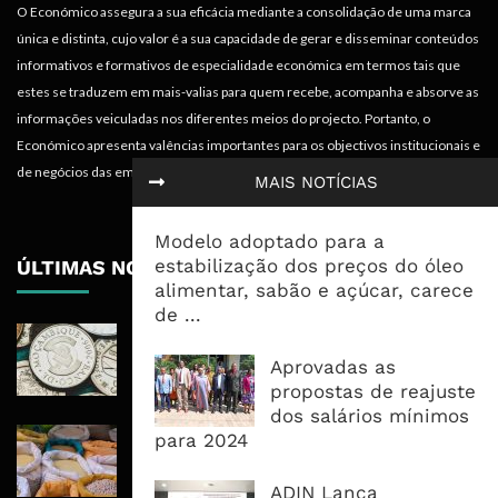
O Económico assegura a sua eficácia mediante a consolidação de uma marca
única e distinta, cujo valor é a sua capacidade de gerar e disseminar conteúdos
informativos e formativos de especialidade económica em termos tais que
estes se traduzem em mais-valias para quem recebe, acompanha e absorve as
informações veiculadas nos diferentes meios do projecto. Portanto, o
Económico apresenta valências importantes para os objectivos institucionais e
de negócios das empresas.
MAIS NOTÍCIAS
Modelo adoptado para a
estabilização dos preços do óleo
ÚLTIMAS NOTÍCIAS
alimentar, sabão e açúcar, carece
de ...
Economia Moçambicana Procura
Recuperar em 2026, Mas Crédito,
Aprovadas as
Dívida e Divisas Limitam Aceleração
propostas de reajuste
dos salários mínimos
Commodities Agrícolas Entram Numa
para 2024
Nova Fase de Risco Após Meses de
Oferta Confortável
ADIN Lança