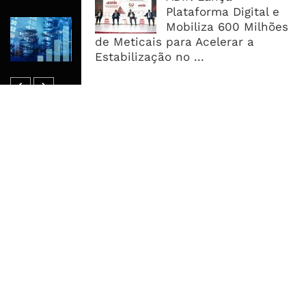
Plataforma Digital e
Dívida Pública Sobe Para 75,2% do
Mobiliza 600 Milhões
PIB e Pressão Desloca-se Para o
de Meticais para Acelerar a
Endividamento Interno
Estabilização no ...
MAIS ACESSADOS
Tempestade Tropical GEZANI Poderá
Afectar Mais De Um Milhão De
Pessoas No Centro E Sul ...
Governo admite nova operadora
para a Mozal após suspensão das
operações
CEO do Standard Bank pede ao