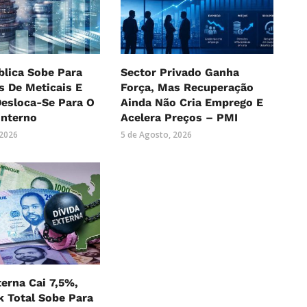
blica Sobe Para
Sector Privado Ganha
es De Meticais E
Força, Mas Recuperação
Desloca-Se Para O
Ainda Não Cria Emprego E
Interno
Acelera Preços – PMI
 2026
5 de Agosto, 2026
terna Cai 7,5%,
 Total Sobe Para