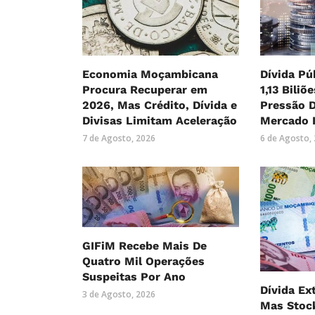
Economia Moçambicana
Dívida Pú
Procura Recuperar em
1,13 Biliõ
2026, Mas Crédito, Dívida e
Pressão 
Divisas Limitam Aceleração
Mercado 
7 de Agosto, 2026
6 de Agosto,
GIFiM Recebe Mais De
Quatro Mil Operações
Suspeitas Por Ano
Dívida Ex
3 de Agosto, 2026
Mas Stock