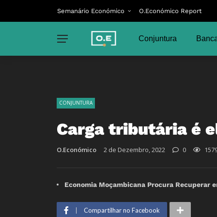
Semanário Económico
O.Económico Report
Conjuntura
Banca
CONJUNTURA
Carga tributária é 
O.Económico
2 de Dezembro, 2022
0
157
Economia Moçambicana Procura Recuperar em 
Compartilhar no Facebook