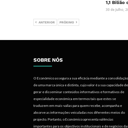
1,1 Bilião
30 de Julho, 
ANTERIOR
PRÓXIMO
SOBRE NÓS
O Económico assegura a sua eficácia mediante a consolidação
de uma marca única e distinta, cujo valor é a sua capacidade de
gerar e disseminar conteúdos informativos e formativos de
especialidade económica em termos tais que estes se
traduzem em mais-valias para quem recebe, acompanha e
absorve as informações veiculadas nos diferentes meios do
projecto. Portanto, o Económico apresenta valências
importantes para os objectivos institucionais e de negócios da