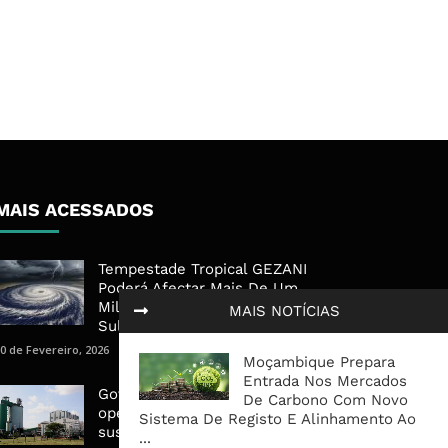
MAIS ACESSADOS
Tempestade Tropical GEZANI
Poderá Afectar Mais De Um
Milhão De Pessoas No Centro E
MAIS NOTÍCIAS
Sul ...
0 de Fevereiro, 2026
Moçambique Prepara
Entrada Nos Mercados
Governo admite nova
De Carbono Com Novo
operadora para a Mozal após
Sistema De Registo E Alinhamento Ao
suspensão das operações
...