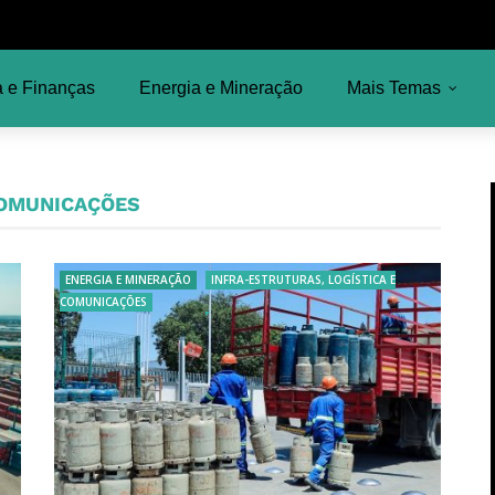
 e Finanças
Energia e Mineração
Mais Temas
COMUNICAÇÕES
ENERGIA E MINERAÇÃO
INFRA-ESTRUTURAS, LOGÍSTICA E
COMUNICAÇÕES