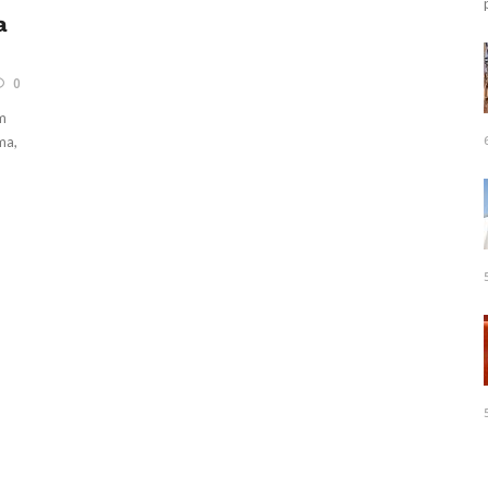
a
0
m
ma,