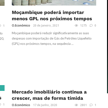
Moçambique poderá importar
menos GPL nos próximos tempos
O.Económico
20 de Janeiro, 2021
1275
0
1
Moçambique poderá reduzir significativamente as suas
do
despesas com importação de Gás de Petróleo Liquefeito
20,
(GPL) nos próximos tempos, na sequência ...
INFRA-ESTRUTURAS, LOGÍSTICA E COMUNICAÇÕES
Mercado imobiliário continua a
s
crescer, mas de forma tímida
1
O.Económico
17 de Junho, 2020
2801
1