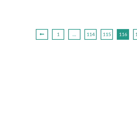
1
…
114
115
116