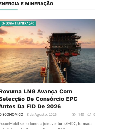
ENERGIA E MINERAÇÃO
ENERGIA E MINERAÇÃO
Rovuma LNG Avança Com
Selecção De Consórcio EPC
Antes Da FID De 2026
O.ECONOMICO
8 de Agosto, 2026
143
0
ExxonMobil seleccionou a joint venture SMDC, formada