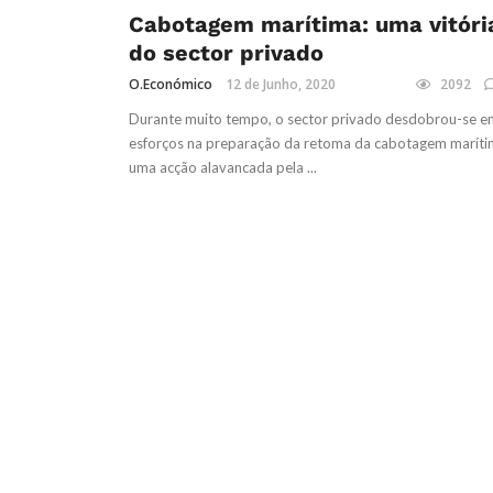
COMÉRCIO E SERVIÇOS
INFRA-ESTRUTURAS, LOGÍSTICA E
Cabotagem marítima: uma vitóri
COMUNICAÇÕES
do sector privado
O.Económico
12 de Junho, 2020
2092
Durante muito tempo, o sector privado desdobrou-se e
esforços na preparação da retoma da cabotagem maríti
uma acção alavancada pela ...