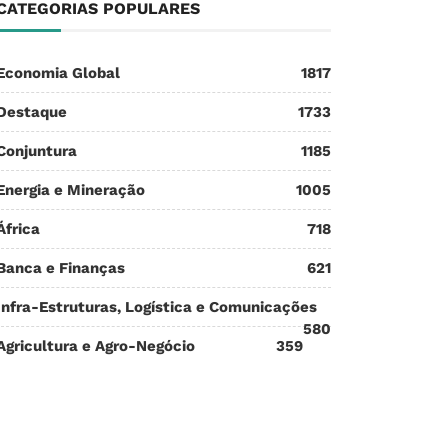
CATEGORIAS POPULARES
Economia Global
1817
Destaque
1733
Conjuntura
1185
Energia e Mineração
1005
África
718
Banca e Finanças
621
Infra-Estruturas, Logística e Comunicações
580
Agricultura e Agro-Negócio
359