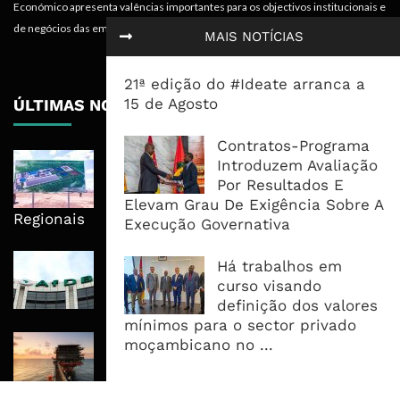
Económico apresenta valências importantes para os objectivos institucionais e
de negócios das empresas.
MAIS NOTÍCIAS
21ª edição do #Ideate arranca a
15 de Agosto
ÚLTIMAS NOTÍCIAS
Contratos-Programa
Nova Capacidade Cimenteira Coloca
Introduzem Avaliação
Moçambique No Caminho Da Auto-
Por Resultados E
Suficiência E Das Exportações
Elevam Grau De Exigência Sobre A
Regionais
Execução Governativa
AfDB Aprova US$265 Milhões E
Há trabalhos em
Acelera Ligação Da Zâmbia Ao
curso visando
Corredor Do Lobito
definição dos valores
mínimos para o sector privado
Rovuma LNG Avança Com Selecção
moçambicano no ...
De Consórcio EPC Antes Da FID De
2026