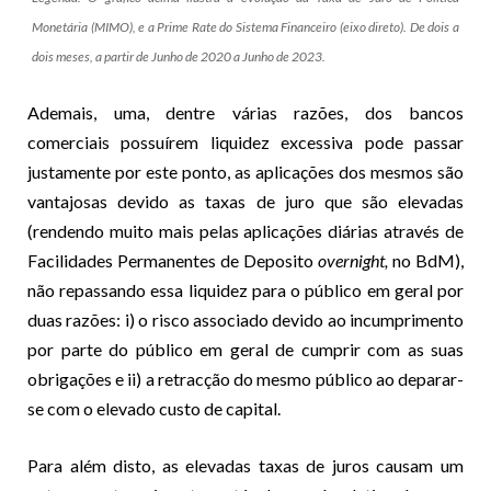
Monetária (MIMO), e a Prime Rate do Sistema Financeiro (eixo direto). De dois a
dois meses, a partir de Junho de 2020 a Junho de 2023.
Ademais, uma, dentre várias razões, dos bancos
comerciais possuírem liquidez excessiva pode passar
justamente por este ponto, as aplicações dos mesmos são
vantajosas devido as taxas de juro que são elevadas
(rendendo muito mais pelas aplicações diárias através de
Facilidades Permanentes de Deposito
overnight,
no BdM),
não repassando essa liquidez para o público em geral por
duas razões: i) o risco associado devido ao incumprimento
por parte do público em geral de cumprir com as suas
obrigações e ii) a retracção do mesmo público ao deparar-
se com o elevado custo de capital.
Para além disto, as elevadas taxas de juros causam um