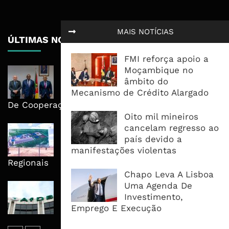
MAIS NOTÍCIAS
ÚLTIMAS NOTÍCIAS
FMI reforça apoio a
Moçambique no
Moçambique E ECA Colocam
âmbito do
Emprego, Industrialização E
Mecanismo de Crédito Alargado
Execução No Centro Da Nova Agenda
De Cooperação
Oito mil mineiros
cancelam regresso ao
Nova Capacidade Cimenteira Coloca
país devido a
Moçambique No Caminho Da Auto-
manifestações violentas
Suficiência E Das Exportações
Regionais
Chapo Leva A Lisboa
Uma Agenda De
AfDB Aprova US$265 Milhões E
Investimento,
Acelera Ligação Da Zâmbia Ao
Emprego E Execução
Corredor Do Lobito