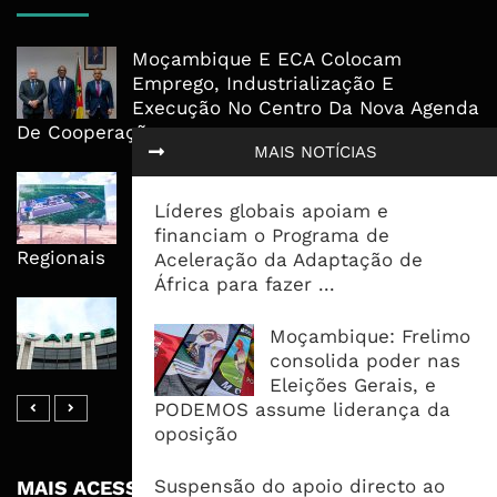
Moçambique E ECA Colocam
Emprego, Industrialização E
Execução No Centro Da Nova Agenda
De Cooperação
MAIS NOTÍCIAS
Nova Capacidade Cimenteira Coloca
Moçambique No Caminho Da Auto-
Líderes globais apoiam e
Suficiência E Das Exportações
financiam o Programa de
Regionais
Aceleração da Adaptação de
África para fazer ...
AfDB Aprova US$265 Milhões E
Acelera Ligação Da Zâmbia Ao
Moçambique: Frelimo
Corredor Do Lobito
consolida poder nas
Eleições Gerais, e
PODEMOS assume liderança da
oposição
Suspensão do apoio directo ao
MAIS ACESSADOS