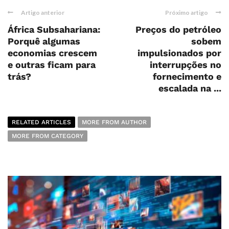
Artigo anterior
Próximo artigo
África Subsahariana:
Preços do petróleo
Porquê algumas
sobem
economias crescem
impulsionados por
e outras ficam para
interrupções no
trás?
fornecimento e
escalada na ...
RELATED ARTICLES
MORE FROM AUTHOR
MORE FROM CATEGORY