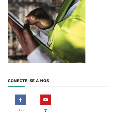
CONECTE-SE A NÓS
7
Likes