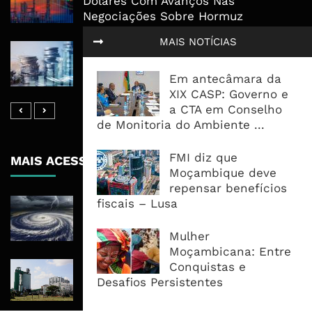
Dólares Com Avanços Nas
Negociações Sobre Hormuz
MAIS NOTÍCIAS
Dívida Pública Sobe Para 1,13 Biliões
De Meticais E Pressão Desloca-Se
Em antecâmara da
Para O Mercado Interno
XIX CASP: Governo e
a CTA em Conselho
de Monitoria do Ambiente ...
FMI diz que
MAIS ACESSADOS
Moçambique deve
repensar benefícios
Tempestade Tropical GEZANI Poderá
fiscais – Lusa
Afectar Mais De Um Milhão De
Pessoas No Centro E Sul ...
Mulher
Moçambicana: Entre
Governo admite nova operadora
Conquistas e
para a Mozal após suspensão das
Desafios Persistentes
operações