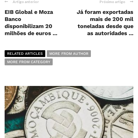
Artigo anterior
Próximo artigo
EIB Global e Moza
Já foram exportadas
Banco
mais de 200 mil
disponibilizam 20
toneladas desde que
milhões de euros ...
as autoridades ...
RELATED ARTICLES
MORE FROM AUTHOR
MORE FROM CATEGORY