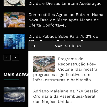
Dívida e Divisas Limitam Aceleração
Commodities Agrícolas Entram Numa
Nova Fase de Risco Após Meses de
Oferta Confortável
Dívida Pública Sobe Para 75,2% do
PIB e Pressão Desloca-se Para o
MAIS NOTÍCIAS
Endividamento Interno
Programa de
Reconstrução Pós-
Ciclone Idai mostra
MAIS ACESSADOS
progressos significativos em
infra-estruturas e habitação
Tempestade Tropical GEZANI Poderá
Adriano Maleiane na 77.ª Sessão
Afectar Mais De Um Milhão De
Ordinária da Assembleia-Geral
Pessoas No Centro E Sul ...
das Nações Unidas