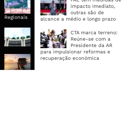
Moçambique No Caminho Da Auto-
impacto imediato,
Suficiência E Das Exportações
outras são de
Regionais
alcance a médio e longo prazo
AfDB Aprova US$265 Milhões E
CTA marca terreno:
Acelera Ligação Da Zâmbia Ao
Reúne-se com a
Corredor Do Lobito
Presidente da AR
para impulsionar reformas e
Rovuma LNG Avança Com Selecção
recuperação económica
De Consórcio EPC Antes Da FID De
2026
MAIS ACESSADOS
Tempestade Tropical GEZANI Poderá
Afectar Mais De Um Milhão De