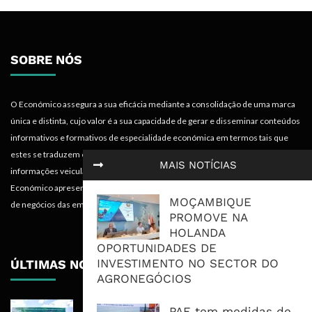
SOBRE NÓS
O Económico assegura a sua eficácia mediante a consolidação de uma marca
única e distinta, cujo valor é a sua capacidade de gerar e disseminar conteúdos
informativos e formativos de especialidade económica em termos tais que
estes se traduzem em mais-valias para quem recebe, acompanha e absorve as
MAIS NOTÍCIAS
informações veiculadas nos diferentes meios do projecto. Portanto, o
Económico apresenta valências importantes para os objectivos institucionais e
MOÇAMBIQUE
de negócios das empresas.
PROMOVE NA
HOLANDA
OPORTUNIDADES DE
INVESTIMENTO NO SECTOR DO
ÚLTIMAS NOTÍCIAS
AGRONEGÓCIOS
Nova Capacidade Cimenteira Coloca
PAE tem medidas de