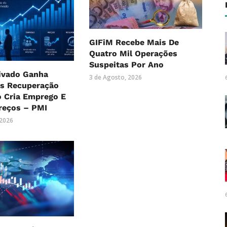
GIFiM Recebe Mais De
Quatro Mil Operações
Suspeitas Por Ano
rivado Ganha
3 de Agosto, 2026
as Recuperação
o Cria Emprego E
reços – PMI
 2026