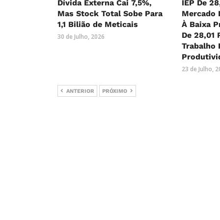
Dívida Externa Cai 7,5%,
IEP De 28
Mas Stock Total Sobe Para
Mercado 
1,1 Bilião de Meticais
À Baixa P
De 28,01 
30 de Julho, 2026
Trabalho 
Produtivi
23 de Julho, 
ANTERIOR
PRÓXIMO