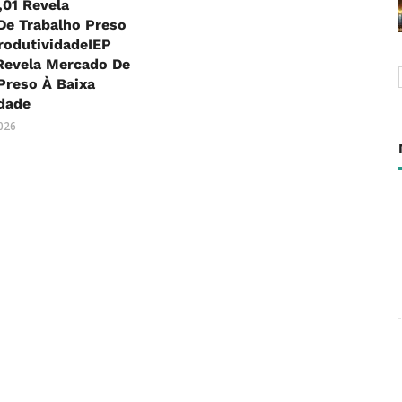
,01 Revela
De Trabalho Preso
rodutividadeIEP
Revela Mercado De
Preso À Baixa
dade
2026