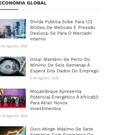
ECONOMIA GLOBAL
Dívida Pública Sobe Para 1,13
Biliões De Meticais E Pressão
Desloca-Se Para O Mercado
Interno
6 de Agosto, 2026
Dólar Mantém-Se Perto Do
Mínimo De Seis Semanas À
Espera Dos Dados Do Emprego
6 de Agosto, 2026
Moçambique Apresenta
Potencial Energético À Africa50
Para Atrair Novos
Investimentos
6 de Agosto, 2026
Ouro Atinge Máximo De Sete
Semanas Com Esperança De