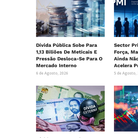
Dívida Pública Sobe Para
Sector P
1,13 Biliões De Meticais E
Força, M
Pressão Desloca-Se Para O
Ainda Nã
Mercado Interno
Acelera P
6 de Agosto, 2026
5 de Agosto,