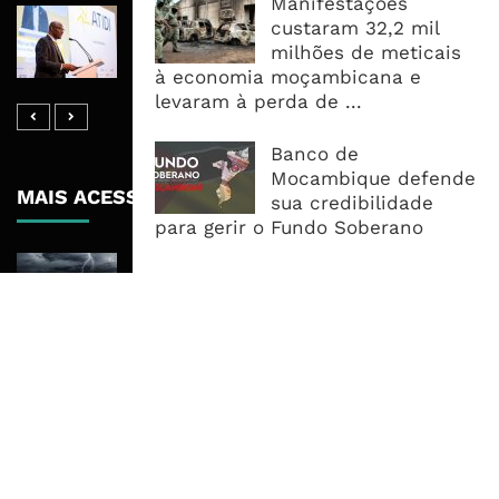
Manifestações
ATIDI Quer Duplicar Capital E Elevar
custaram 32,2 mil
Garantias Para US$20 Mil Milhões
milhões de meticais
Por Ano
à economia moçambicana e
levaram à perda de ...
Banco de
Mocambique defende
MAIS ACESSADOS
sua credibilidade
para gerir o Fundo Soberano
Tempestade Tropical GEZANI Poderá
Afectar Mais De Um Milhão De
Pessoas No Centro E Sul ...
Governo admite nova operadora
para a Mozal após suspensão das
operações
CEO do Standard Bank pede ao
Governo que “saia do caminho” e