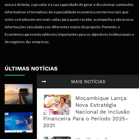
única e distinta, cujo valor é a sua capacidade de gerar e disseminar conteúdos
informativos e formativos de especialidade económica em termos tais que
estes se traduzem em mais-valias para quem recebe, acompanha e absorve as
informações veiculadas nos diferentes meios do projecto. Portanto, o
Económico apresenta valências importantes para os objectivos institucionais e
de negócios das empresas.
ÚLTIMAS NOTÍCIAS
MAIS NOTÍCIAS
Rovuma LNG Avança Com Selecção
De Consórcio EPC Antes Da FID De
Moçambique Lança
2026
Nova Estratégia
Nacional de Inclusão
Maputo Vai Acolher Cimeira Africana
Financeira Para o Período 2025–
De Traveltech E Coloca Digitalização
2031
No Centro Da Agenda Turística